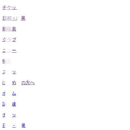
チケット
日程・結果
順位表
クラブ
ニュース
特集
スタッツ
はじめての方へ
ホーム
試合速報
チケット
日程・結果