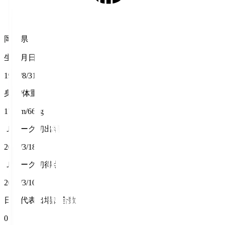
岡山県
生年月日
1994/8/31
身長/体重
172cm/66kg
Ｊリーグ初出場
2017/3/18
Ｊリーグ初得点
2019/3/10
日本代表出場試合数
0