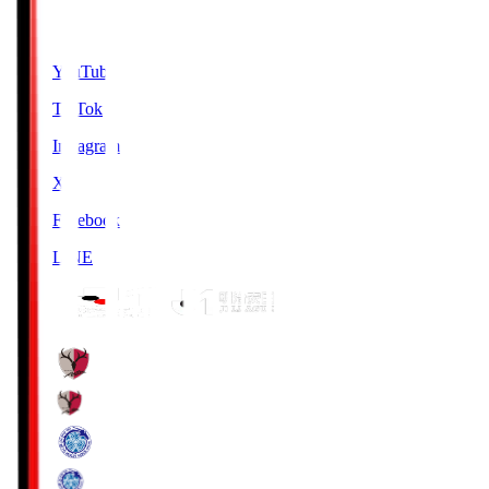
SNS
YouTube
TikTok
Instagram
X
Facebook
LINE