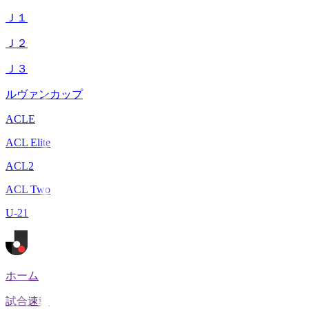
Ｊ１
Ｊ２
Ｊ３
ルヴァンカップ
ACLE
ACL Elite
ACL2
ACL Two
U-21
ホーム
試合速報