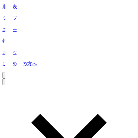
順位表
クラブ
ニュース
特集
スタッツ
はじめての方へ