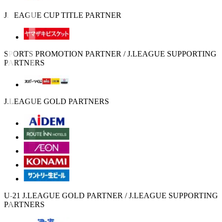
J.LEAGUE CUP TITLE PARTNER
SPORTS PROMOTION PARTNER / J.LEAGUE SUPPORTING
PARTNERS
J.LEAGUE GOLD PARTNERS
U-21 J.LEAGUE GOLD PARTNER / J.LEAGUE SUPPORTING
PARTNERS