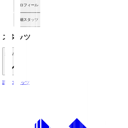
プロフィール
詳細スタッツ
スタッツ
2026/27
詳細スタッツ