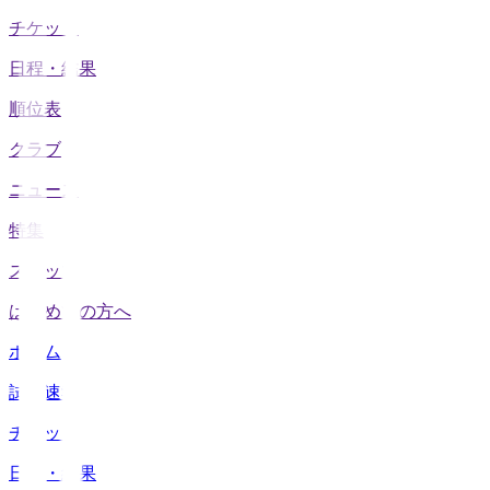
チケット
日程・結果
順位表
クラブ
ニュース
特集
スタッツ
はじめての方へ
ホーム
試合速報
チケット
日程・結果