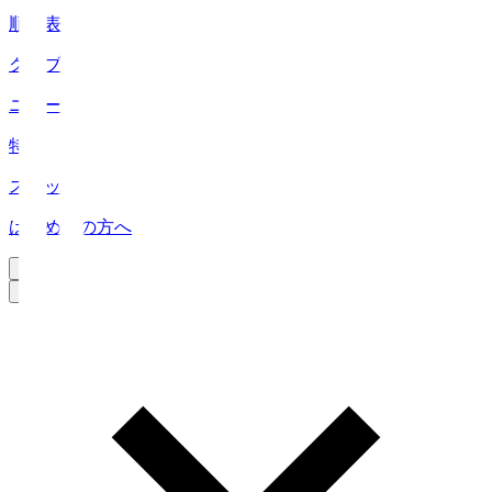
順位表
クラブ
ニュース
特集
スタッツ
はじめての方へ