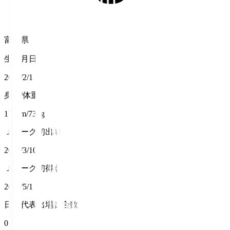
富山県
生年月日
2000/2/1
身長/体重
178cm/73kg
Ｊリーグ初出場
2019/3/10
Ｊリーグ初得点
2022/5/1
日本代表出場試合数
0