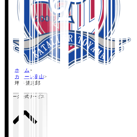
ホーム
>
カターレ富山
>
坪井 清志郎
Ｊリーグ公式サービス