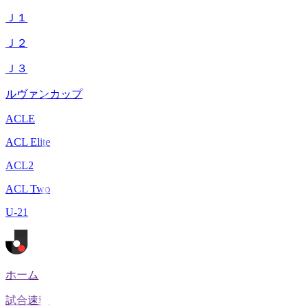
Ｊ１
Ｊ２
Ｊ３
ルヴァンカップ
ACLE
ACL Elite
ACL2
ACL Two
U-21
ホーム
試合速報