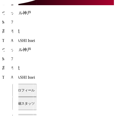
ヴィッセル神戸
MF 17
髙橋 壱晟
TAKAHASHI Issei
ヴィッセル神戸
MF 17
髙橋 壱晟
TAKAHASHI Issei
プロフィール
詳細スタッツ