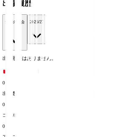
出場履歴
全ての大会
2026/27
出場履歴はありません。
0
出場数
0
ゴール
0
アシスト