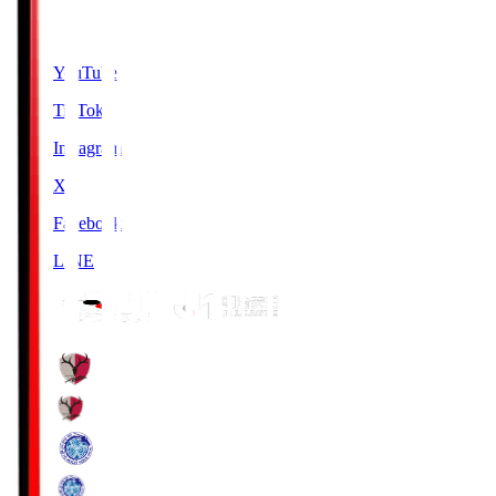
SNS
YouTube
TikTok
Instagram
X
Facebook
LINE