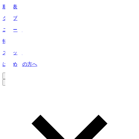
順位表
クラブ
ニュース
特集
スタッツ
はじめての方へ