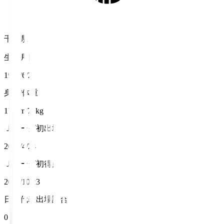
千葉県
生年月日
1998/6/2
身長/体重
177cm/71kg
Ｊリーグ初出場
2016/4/24
Ｊリーグ初得点
2016/10/23
日本代表出場試合数
0