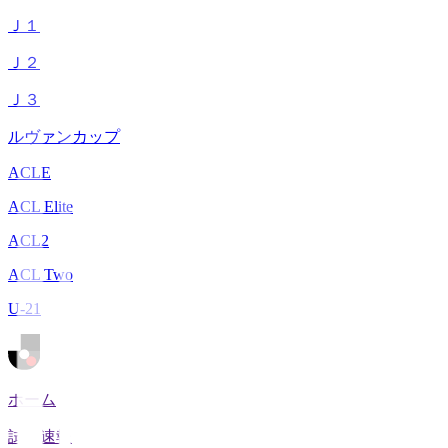
Ｊ１
Ｊ２
Ｊ３
ルヴァンカップ
ACLE
ACL Elite
ACL2
ACL Two
U-21
ホーム
試合速報