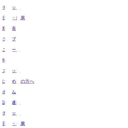
チケット
日程・結果
順位表
クラブ
ニュース
特集
スタッツ
はじめての方へ
ホーム
試合速報
チケット
日程・結果