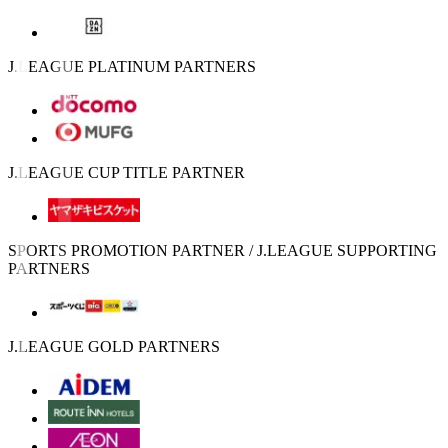
J.LEAGUE PLATINUM PARTNERS
J.LEAGUE CUP TITLE PARTNER
SPORTS PROMOTION PARTNER / J.LEAGUE SUPPORTING
PARTNERS
J.LEAGUE GOLD PARTNERS