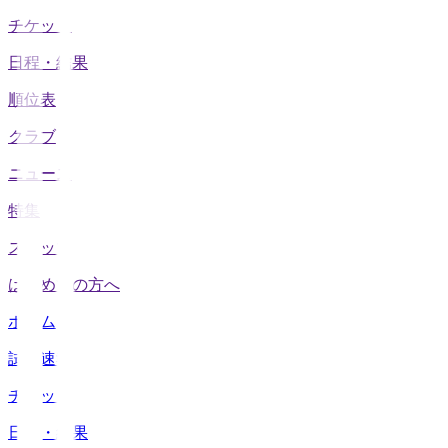
チケット
日程・結果
順位表
クラブ
ニュース
特集
スタッツ
はじめての方へ
ホーム
試合速報
チケット
日程・結果