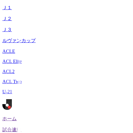
Ｊ１
Ｊ２
Ｊ３
ルヴァンカップ
ACLE
ACL Elite
ACL2
ACL Two
U-21
ホーム
試合速報