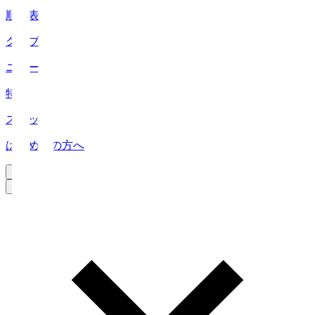
順位表
クラブ
ニュース
特集
スタッツ
はじめての方へ