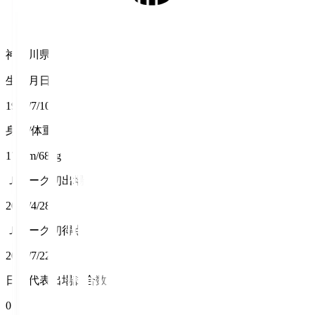
神奈川県
生年月日
1999/7/10
身長/体重
175cm/68kg
Ｊリーグ初出場
2018/4/28
Ｊリーグ初得点
2018/7/22
日本代表出場試合数
0