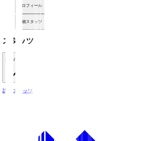
プロフィール
詳細スタッツ
スタッツ
2026/27
詳細スタッツ