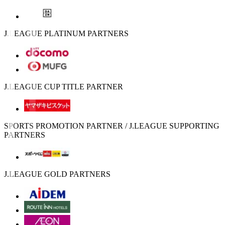
J.LEAGUE PLATINUM PARTNERS
J.LEAGUE CUP TITLE PARTNER
SPORTS PROMOTION PARTNER / J.LEAGUE SUPPORTING
PARTNERS
J.LEAGUE GOLD PARTNERS