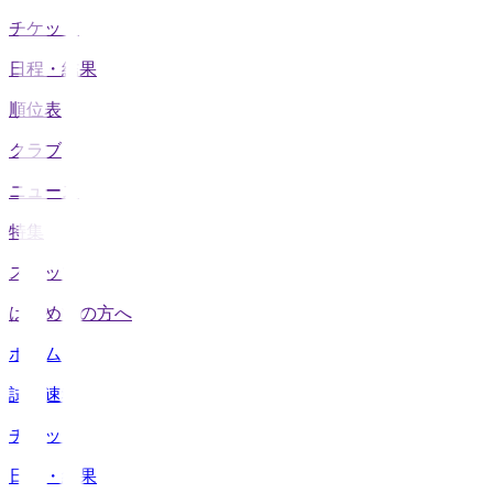
チケット
日程・結果
順位表
クラブ
ニュース
特集
スタッツ
はじめての方へ
ホーム
試合速報
チケット
日程・結果