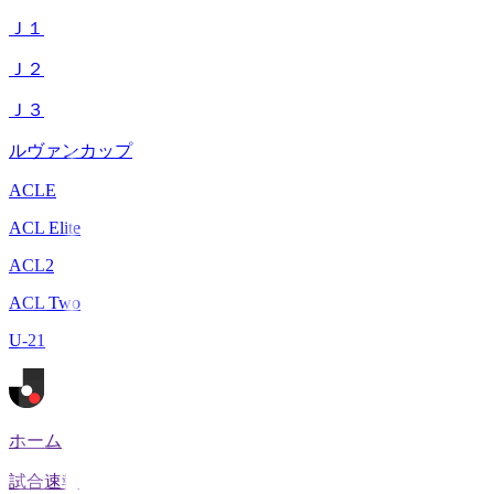
Ｊ１
Ｊ２
Ｊ３
ルヴァンカップ
ACLE
ACL Elite
ACL2
ACL Two
U-21
ホーム
試合速報