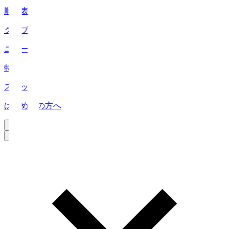
順位表
クラブ
ニュース
特集
スタッツ
はじめての方へ