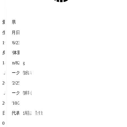
愛知県
生年月日
1998/6/23
身長/体重
182cm/82kg
Ｊリーグ初出場
2018/2/25
Ｊリーグ初得点
2020/10/25
日本代表出場試合数
0