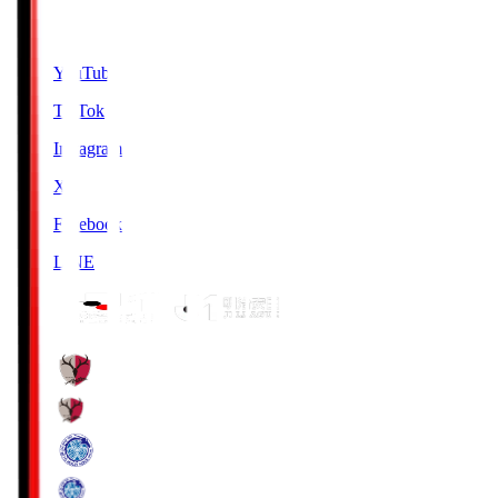
SNS
YouTube
TikTok
Instagram
X
Facebook
LINE