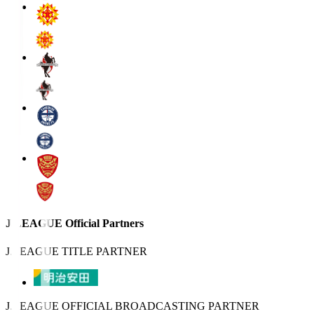
J.LEAGUE Official Partners
J.LEAGUE TITLE PARTNER
J.LEAGUE OFFICIAL BROADCASTING PARTNER