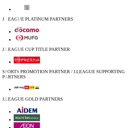
J.LEAGUE PLATINUM PARTNERS
J.LEAGUE CUP TITLE PARTNER
SPORTS PROMOTION PARTNER / J.LEAGUE SUPPORTING
PARTNERS
J.LEAGUE GOLD PARTNERS