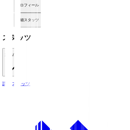
プロフィール
詳細スタッツ
スタッツ
2026/27
詳細スタッツ