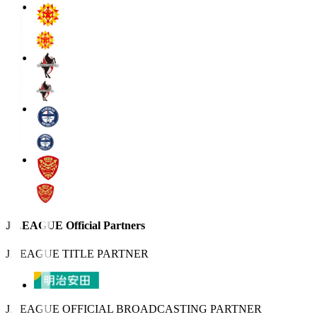
J.LEAGUE Official Partners
J.LEAGUE TITLE PARTNER
J.LEAGUE OFFICIAL BROADCASTING PARTNER