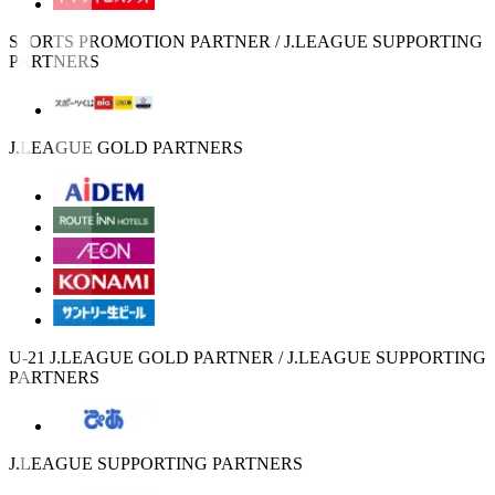
SPORTS PROMOTION PARTNER / J.LEAGUE SUPPORTING
PARTNERS
J.LEAGUE GOLD PARTNERS
U-21 J.LEAGUE GOLD PARTNER / J.LEAGUE SUPPORTING
PARTNERS
J.LEAGUE SUPPORTING PARTNERS