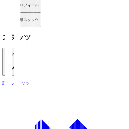
プロフィール
詳細スタッツ
スタッツ
2026/27
詳細スタッツ