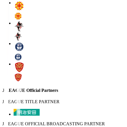
J.LEAGUE Official Partners
J.LEAGUE TITLE PARTNER
J.LEAGUE OFFICIAL BROADCASTING PARTNER