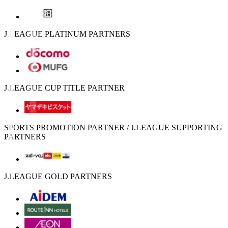
J.LEAGUE PLATINUM PARTNERS
J.LEAGUE CUP TITLE PARTNER
SPORTS PROMOTION PARTNER / J.LEAGUE SUPPORTING
PARTNERS
J.LEAGUE GOLD PARTNERS