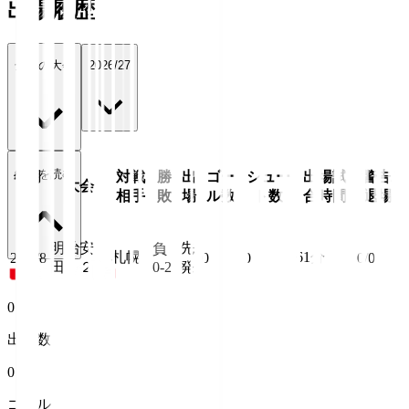
出場履歴
全ての大会
2026/27
続きを読む
年月
対戦
勝
出
ゴー
シュー
出場試
警告/
大会
日
相手
敗
場
ル数
ト数
合時間
退場
明治安
先
負
札幌
61
分
26/8/8
0
0
0/0
田Ｊ２
0-2
発
0
出場数
0
ゴール