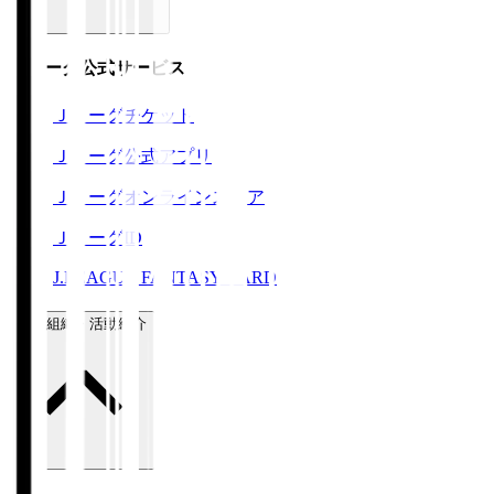
Ｊリーグ公式サービス
Ｊリーグチケット
Ｊリーグ公式アプリ
Ｊリーグオンラインストア
ＪリーグID
J.LEAGUE FANTASY CARD
運営組織・活動紹介