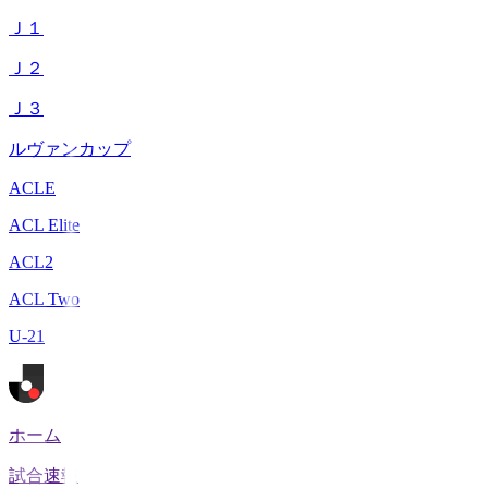
Ｊ１
Ｊ２
Ｊ３
ルヴァンカップ
ACLE
ACL Elite
ACL2
ACL Two
U-21
ホーム
試合速報