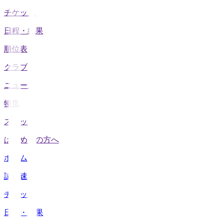
チケット
日程・結果
順位表
クラブ
ニュース
特集
スタッツ
はじめての方へ
ホーム
試合速報
チケット
日程・結果