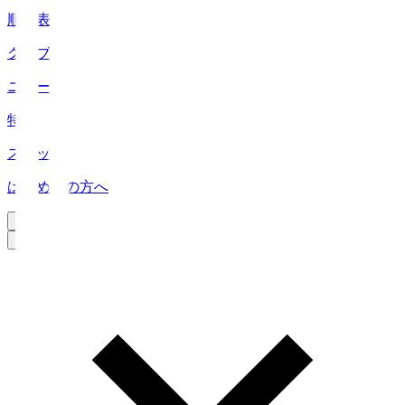
順位表
クラブ
ニュース
特集
スタッツ
はじめての方へ