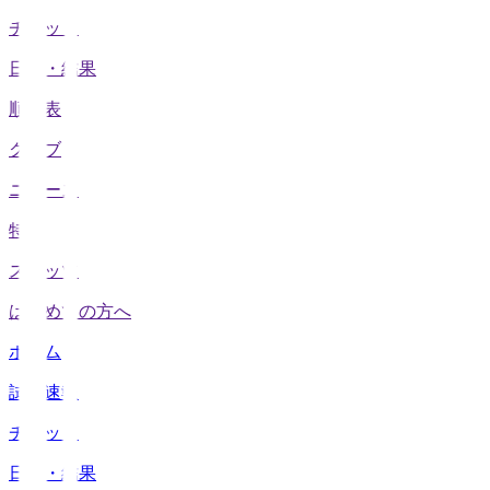
チケット
日程・結果
順位表
クラブ
ニュース
特集
スタッツ
はじめての方へ
ホーム
試合速報
チケット
日程・結果