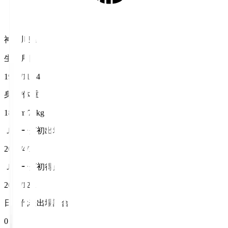
神奈川県
生年月日
1995/11/24
身長/体重
180cm/70kg
Ｊリーグ初出場
2018/4/11
Ｊリーグ初得点
2018/12/1
日本代表出場試合数
0