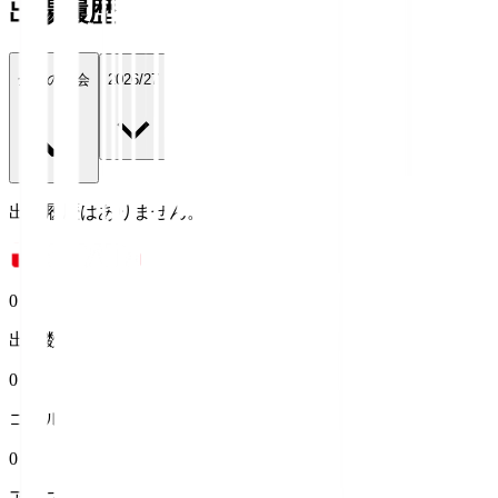
出場履歴
全ての大会
2026/27
出場履歴はありません。
0
出場数
0
ゴール
0
アシスト