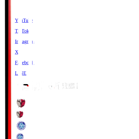
SNS
YouTube
TikTok
Instagram
X
Facebook
LINE