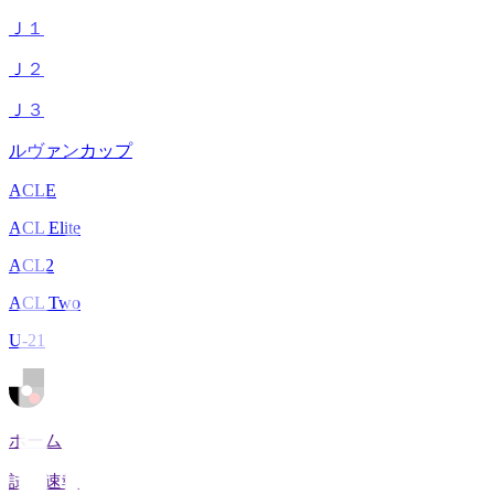
Ｊ１
Ｊ２
Ｊ３
ルヴァンカップ
ACLE
ACL Elite
ACL2
ACL Two
U-21
ホーム
試合速報