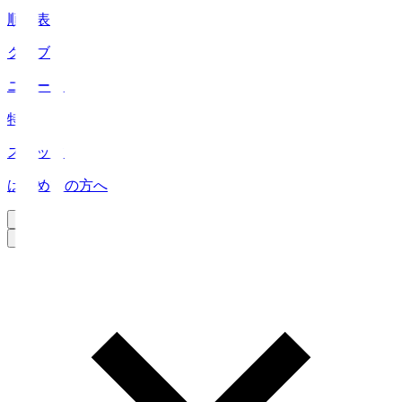
順位表
クラブ
ニュース
特集
スタッツ
はじめての方へ