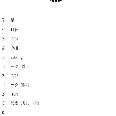
宮城県
生年月日
2000/5/31
身長/体重
168cm/66kg
Ｊリーグ初出場
2024/2/25
Ｊリーグ初得点
2024/10/19
日本代表出場試合数
0