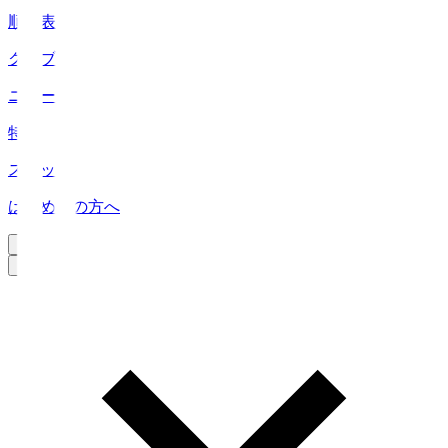
順位表
クラブ
ニュース
特集
スタッツ
はじめての方へ