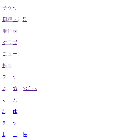
チケット
日程・結果
順位表
クラブ
ニュース
特集
スタッツ
はじめての方へ
ホーム
試合速報
チケット
日程・結果