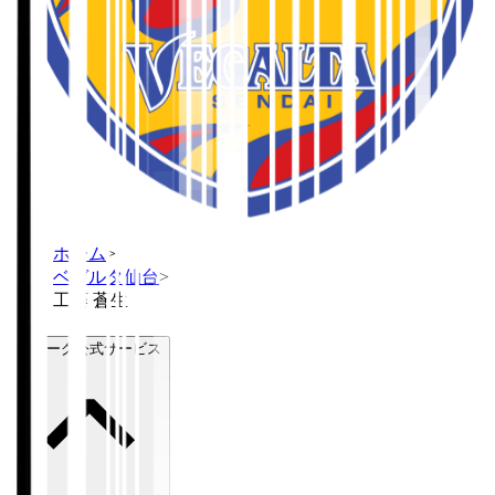
ホーム
>
ベガルタ仙台
>
工藤 蒼生
Ｊリーグ公式サービス