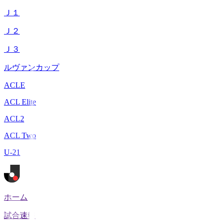
Ｊ１
Ｊ２
Ｊ３
ルヴァンカップ
ACLE
ACL Elite
ACL2
ACL Two
U-21
ホーム
試合速報