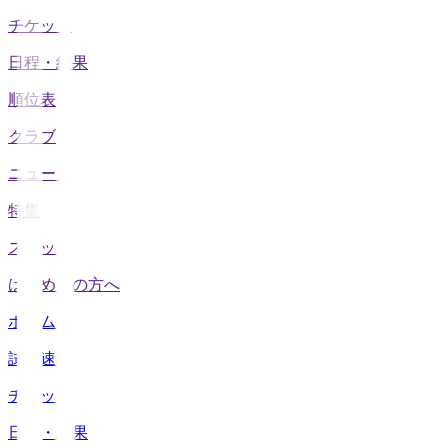
チケット
日程・結果
順位表
クラブ
ニュース
特集
スタッツ
はじめての方へ
ホーム
試合速報
チケット
日程・結果