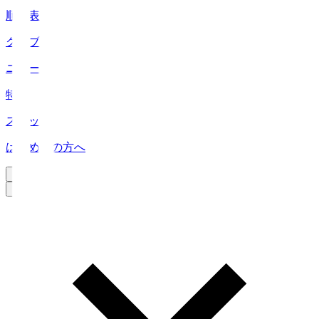
順位表
クラブ
ニュース
特集
スタッツ
はじめての方へ