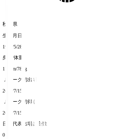
秋田県
生年月日
1997/5/28
身長/体重
178cm/78kg
Ｊリーグ初出場
2020/7/15
Ｊリーグ初得点
2020/7/15
日本代表出場試合数
0