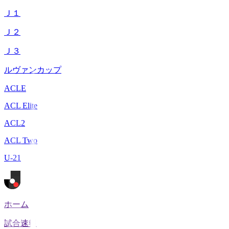
Ｊ１
Ｊ２
Ｊ３
ルヴァンカップ
ACLE
ACL Elite
ACL2
ACL Two
U-21
ホーム
試合速報