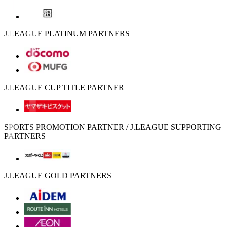
J.LEAGUE PLATINUM PARTNERS
J.LEAGUE CUP TITLE PARTNER
SPORTS PROMOTION PARTNER / J.LEAGUE SUPPORTING
PARTNERS
J.LEAGUE GOLD PARTNERS