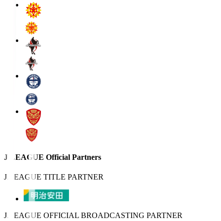
J.LEAGUE Official Partners
J.LEAGUE TITLE PARTNER
J.LEAGUE OFFICIAL BROADCASTING PARTNER