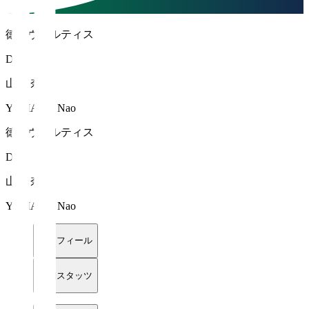
徳島ヴォルティス
DF 3
山田 奈央
YAMADA Nao
徳島ヴォルティス
DF 3
山田 奈央
YAMADA Nao
プロフィール
詳細スタッツ