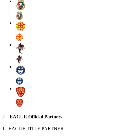
J.LEAGUE Official Partners
J.LEAGUE TITLE PARTNER