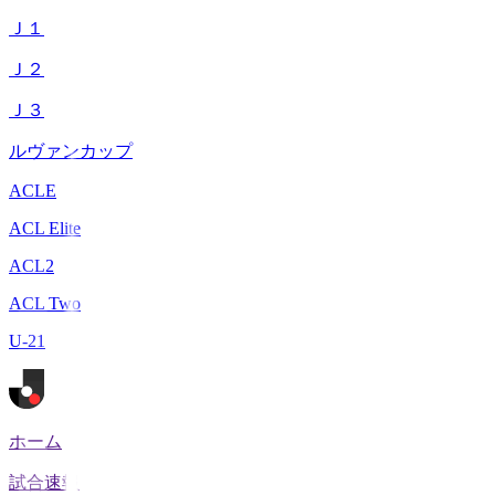
Ｊ１
Ｊ２
Ｊ３
ルヴァンカップ
ACLE
ACL Elite
ACL2
ACL Two
U-21
ホーム
試合速報