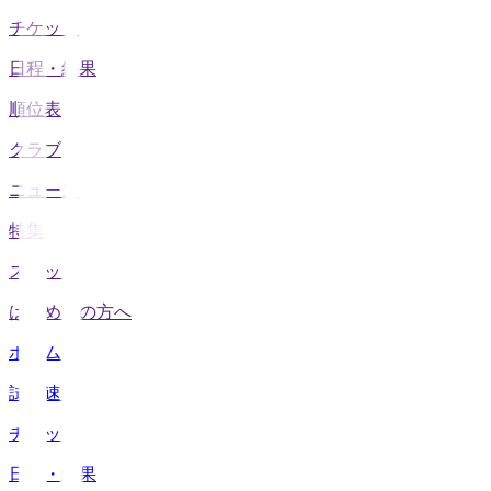
チケット
日程・結果
順位表
クラブ
ニュース
特集
スタッツ
はじめての方へ
ホーム
試合速報
チケット
日程・結果