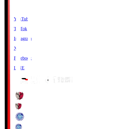
SNS
YouTube
TikTok
Instagram
X
Facebook
LINE