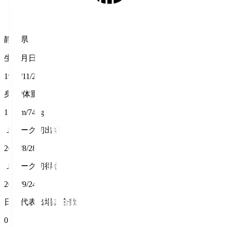
静岡県
生年月日
1996/11/21
身長/体重
179cm/74kg
Ｊリーグ初出場
2021/8/28
Ｊリーグ初得点
2023/9/24
日本代表出場試合数
0