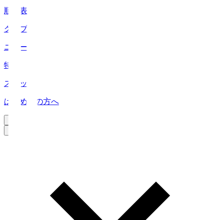
順位表
クラブ
ニュース
特集
スタッツ
はじめての方へ