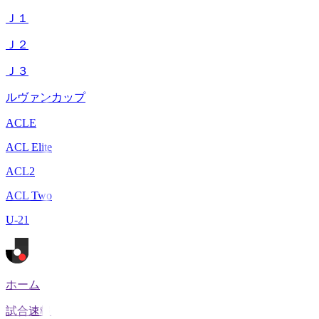
Ｊ１
Ｊ２
Ｊ３
ルヴァンカップ
ACLE
ACL Elite
ACL2
ACL Two
U-21
ホーム
試合速報