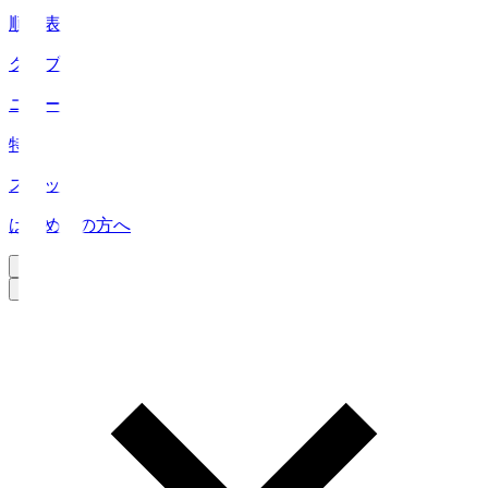
順位表
クラブ
ニュース
特集
スタッツ
はじめての方へ