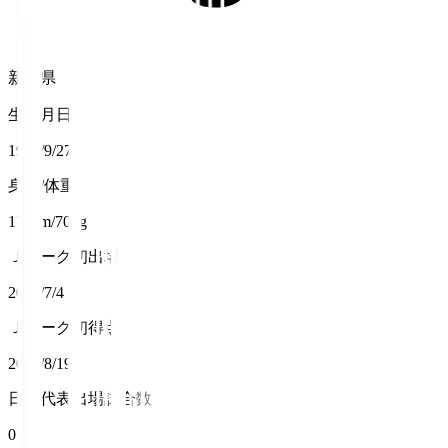
新潟県
生年月日
1997/9/27
身長/体重
179cm/70kg
Ｊリーグ初出場
2020/7/4
Ｊリーグ初得点
2020/8/19
日本代表出場試合数
0