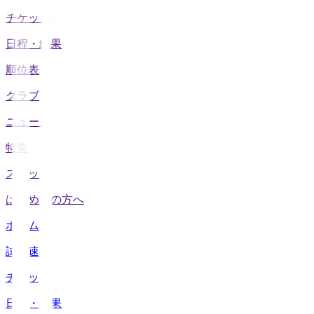
チケット
日程・結果
順位表
クラブ
ニュース
特集
スタッツ
はじめての方へ
ホーム
試合速報
チケット
日程・結果