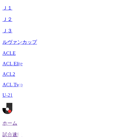
Ｊ１
Ｊ２
Ｊ３
ルヴァンカップ
ACLE
ACL Elite
ACL2
ACL Two
U-21
ホーム
試合速報