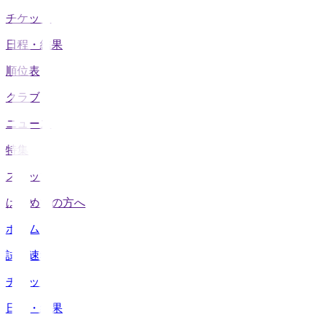
チケット
日程・結果
順位表
クラブ
ニュース
特集
スタッツ
はじめての方へ
ホーム
試合速報
チケット
日程・結果