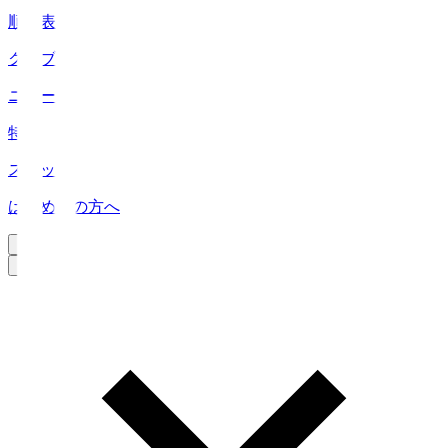
順位表
クラブ
ニュース
特集
スタッツ
はじめての方へ