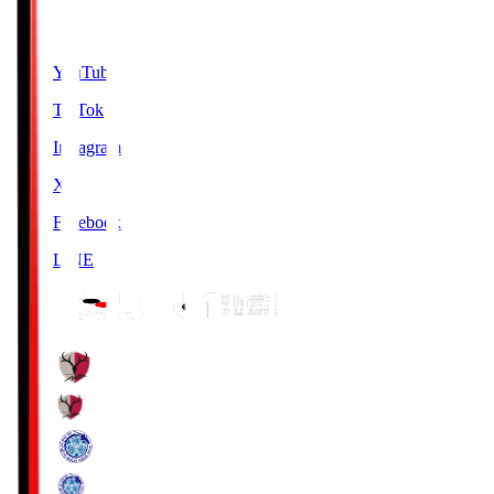
SNS
YouTube
TikTok
Instagram
X
Facebook
LINE