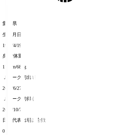
愛媛県
生年月日
1992/4/19
身長/体重
174cm/68kg
Ｊリーグ初出場
2020/6/27
Ｊリーグ初得点
2020/10/7
日本代表出場試合数
0