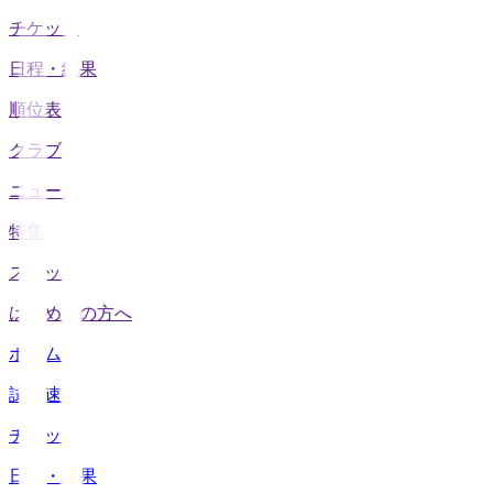
チケット
日程・結果
順位表
クラブ
ニュース
特集
スタッツ
はじめての方へ
ホーム
試合速報
チケット
日程・結果