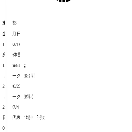
東京都
生年月日
1998/2/19
身長/体重
187cm/81kg
Ｊリーグ初出場
2020/6/27
Ｊリーグ初得点
2020/7/4
日本代表出場試合数
0