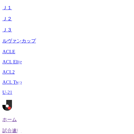
Ｊ１
Ｊ２
Ｊ３
ルヴァンカップ
ACLE
ACL Elite
ACL2
ACL Two
U-21
ホーム
試合速報