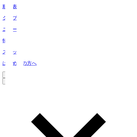
順位表
クラブ
ニュース
特集
スタッツ
はじめての方へ