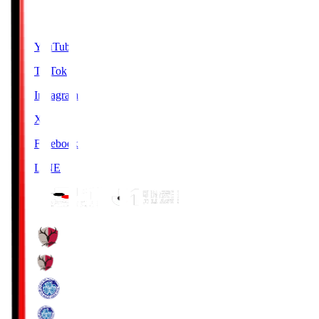
SNS
YouTube
TikTok
Instagram
X
Facebook
LINE