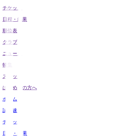
チケット
日程・結果
順位表
クラブ
ニュース
特集
スタッツ
はじめての方へ
ホーム
試合速報
チケット
日程・結果