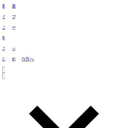
順位表
クラブ
ニュース
特集
スタッツ
はじめての方へ