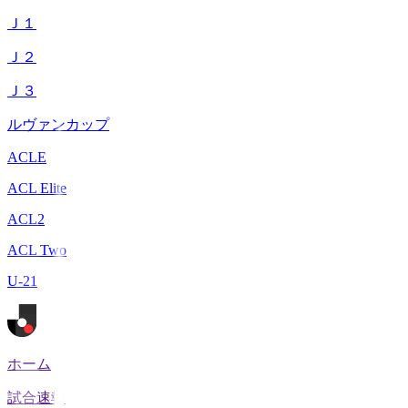
Ｊ１
Ｊ２
Ｊ３
ルヴァンカップ
ACLE
ACL Elite
ACL2
ACL Two
U-21
ホーム
試合速報