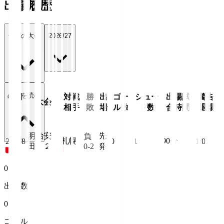
出場履歴
全ての大会
2026/27
続きを読む
年月
対戦
勝
出
ゴー
シュー
出場試
警告/
大会
日
相手
敗
場
ル数
ト数
合時間
退場
明治安
先
負
札幌
90
分
26/8/8
0
1
1/0
田Ｊ２
0-2
発
0
出場数
0
ゴール