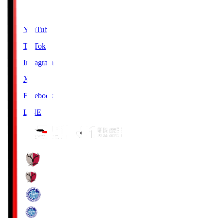
SNS
YouTube
TikTok
Instagram
X
Facebook
LINE