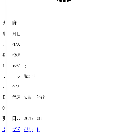
大阪府
生年月日
2002/1/24
身長/体重
171cm/61kg
Ｊリーグ初出場
2024/3/2
日本代表出場試合数
0
更新日
:
2026/8/7 08:11
クラブ公式サイト