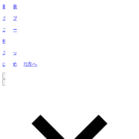
順位表
クラブ
ニュース
特集
スタッツ
はじめての方へ