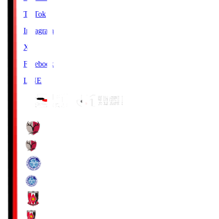
TikTok
Instagram
X
Facebook
LINE