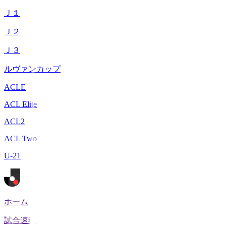
Ｊ１
Ｊ２
Ｊ３
ルヴァンカップ
ACLE
ACL Elite
ACL2
ACL Two
U-21
ホーム
試合速報