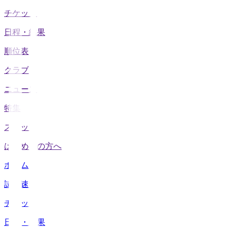
チケット
日程・結果
順位表
クラブ
ニュース
特集
スタッツ
はじめての方へ
ホーム
試合速報
チケット
日程・結果