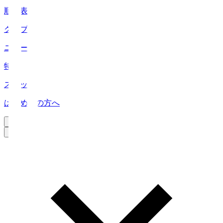
順位表
クラブ
ニュース
特集
スタッツ
はじめての方へ