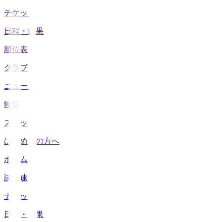
チケット
日程・結果
順位表
クラブ
ニュース
特集
スタッツ
はじめての方へ
ホーム
試合速報
チケット
日程・結果