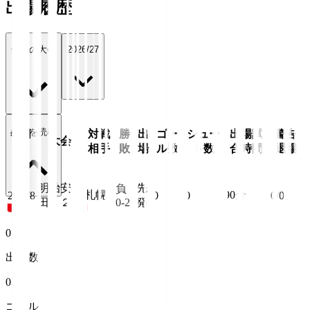
出場履歴
全ての大会
2026/27
続きを読む
年月
対戦
勝
出
ゴー
シュー
出場試
警告/
大会
日
相手
敗
場
ル数
ト数
合時間
退場
明治安
先
負
札幌
90
分
26/8/8
0
0
0/0
田Ｊ２
0-2
発
0
出場数
0
ゴール