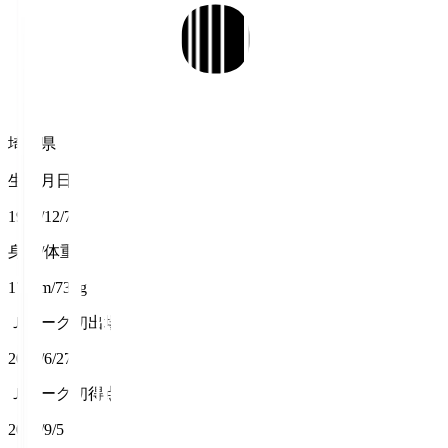
埼玉県
生年月日
1997/12/7
身長/体重
174cm/73kg
Ｊリーグ初出場
2020/6/27
Ｊリーグ初得点
2020/9/5