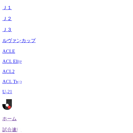
Ｊ１
Ｊ２
Ｊ３
ルヴァンカップ
ACLE
ACL Elite
ACL2
ACL Two
U-21
ホーム
試合速報