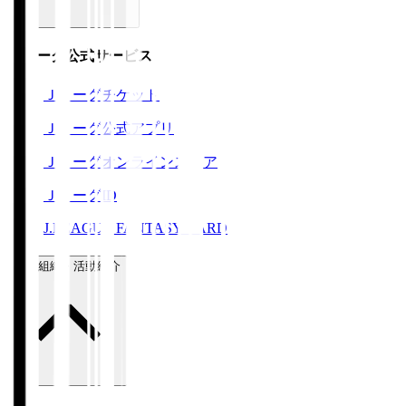
Ｊリーグ公式サービス
Ｊリーグチケット
Ｊリーグ公式アプリ
Ｊリーグオンラインストア
ＪリーグID
J.LEAGUE FANTASY CARD
運営組織・活動紹介