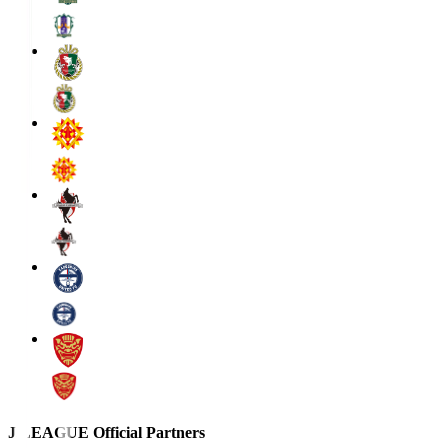
J.LEAGUE Official Partners