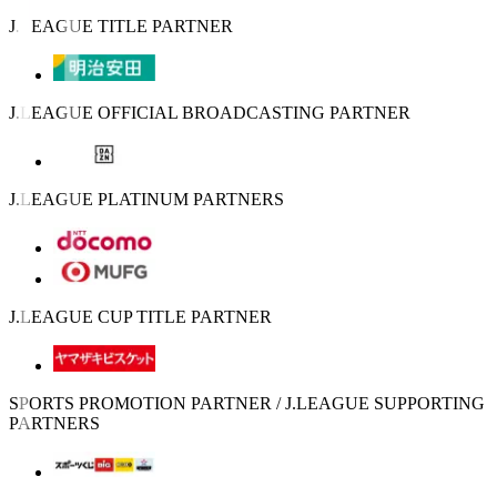
J.LEAGUE TITLE PARTNER
J.LEAGUE OFFICIAL BROADCASTING PARTNER
J.LEAGUE PLATINUM PARTNERS
J.LEAGUE CUP TITLE PARTNER
SPORTS PROMOTION PARTNER / J.LEAGUE SUPPORTING
PARTNERS