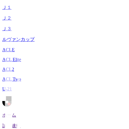
Ｊ１
Ｊ２
Ｊ３
ルヴァンカップ
ACLE
ACL Elite
ACL2
ACL Two
U-21
ホーム
試合速報