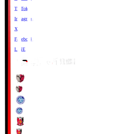
TikTok
Instagram
X
Facebook
LINE