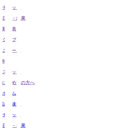
チケット
日程・結果
順位表
クラブ
ニュース
特集
スタッツ
はじめての方へ
ホーム
試合速報
チケット
日程・結果