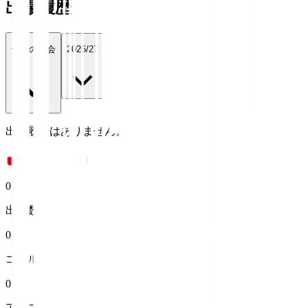
出場履歴
全ての大会
2026/27
出場履歴はありません。
0
出場数
0
ゴール
0
アシスト