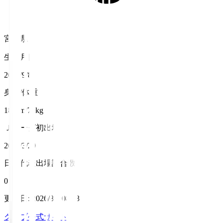
宮崎県
生年月日
2002/9/8
身長/体重
180cm/79kg
Ｊリーグ初出場
2025/3/29
日本代表出場試合数
0
更新日
:
2026/8/6 08:03
クラブ公式サイト