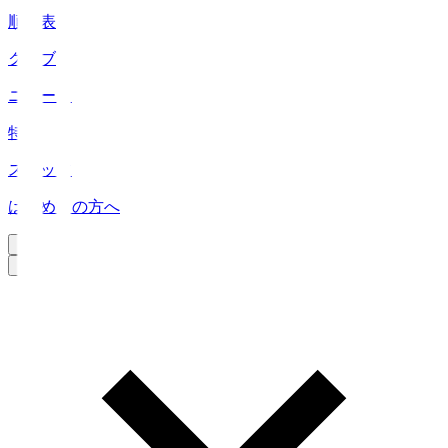
順位表
クラブ
ニュース
特集
スタッツ
はじめての方へ