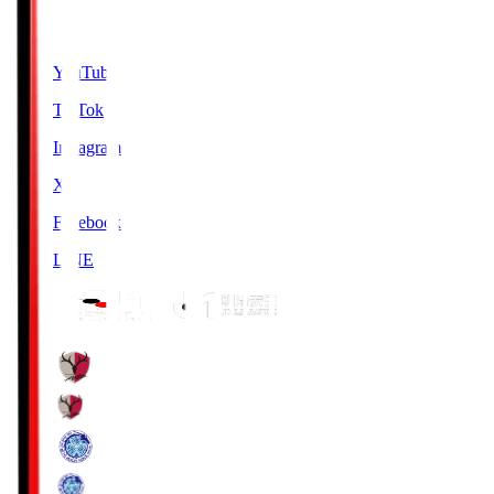
SNS
YouTube
TikTok
Instagram
X
Facebook
LINE