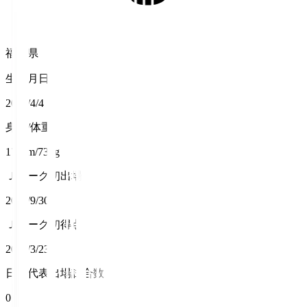
福岡県
生年月日
2002/4/4
身長/体重
178cm/73kg
Ｊリーグ初出場
2023/9/30
Ｊリーグ初得点
2025/3/23
日本代表出場試合数
0