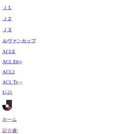
Ｊ１
Ｊ２
Ｊ３
ルヴァンカップ
ACLE
ACL Elite
ACL2
ACL Two
U-21
ホーム
試合速報