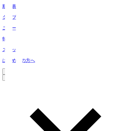
順位表
クラブ
ニュース
特集
スタッツ
はじめての方へ