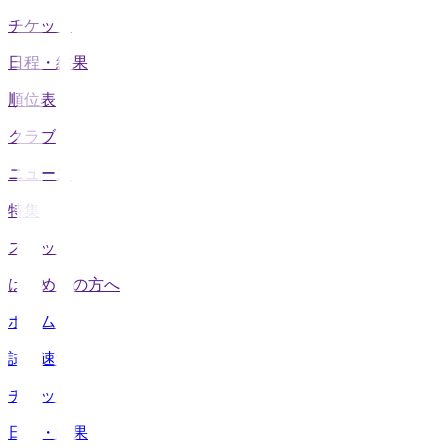
チケット
日程・結果
順位表
クラブ
ニュース
特集
スタッツ
はじめての方へ
ホーム
試合速報
チケット
日程・結果