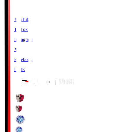
SNS
YouTube
TikTok
Instagram
X
Facebook
LINE