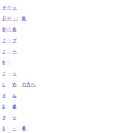
チケット
日程・結果
順位表
クラブ
ニュース
特集
スタッツ
はじめての方へ
ホーム
試合速報
チケット
日程・結果