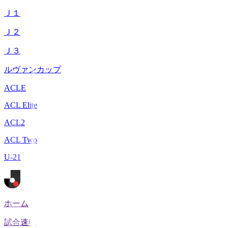
Ｊ１
Ｊ２
Ｊ３
ルヴァンカップ
ACLE
ACL Elite
ACL2
ACL Two
U-21
ホーム
試合速報