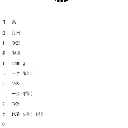
千葉県
生年月日
1998/8/25
身長/体重
187cm/88kg
Ｊリーグ初出場
2021/2/28
Ｊリーグ初得点
2022/3/26
日本代表出場試合数
0