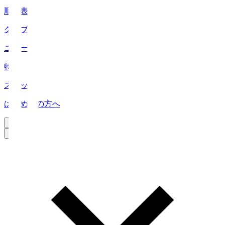
順位表
クラブ
ニュース
特集
スタッツ
はじめての方へ