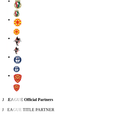
J.LEAGUE Official Partners
J.LEAGUE TITLE PARTNER