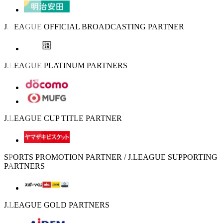
J.LEAGUE OFFICIAL BROADCASTING PARTNER
J.LEAGUE PLATINUM PARTNERS
J.LEAGUE CUP TITLE PARTNER
SPORTS PROMOTION PARTNER / J.LEAGUE SUPPORTING
PARTNERS
J.LEAGUE GOLD PARTNERS