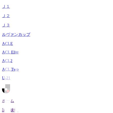
Ｊ１
Ｊ２
Ｊ３
ルヴァンカップ
ACLE
ACL Elite
ACL2
ACL Two
U-21
ホーム
試合速報