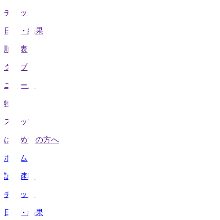
チケット
日程・結果
順位表
クラブ
ニュース
特集
スタッツ
はじめての方へ
ホーム
試合速報
チケット
日程・結果