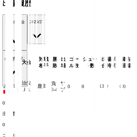
出場履歴
全ての大会
2026/27
続きを読む
年月
対戦
勝
出
ゴー
シュー
出場試
警告/
大会
日
相手
敗
場
ル数
ト数
合時間
退場
明治安
サ
負
鹿島
13
分
26/8/7
0
0
0/0
田Ｊ１
3-4
ブ
0
出場数
0
ゴール