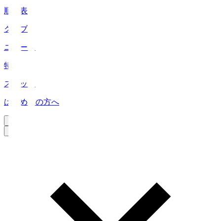
順位表
クラブ
ニュース
特集
スタッツ
はじめての方へ