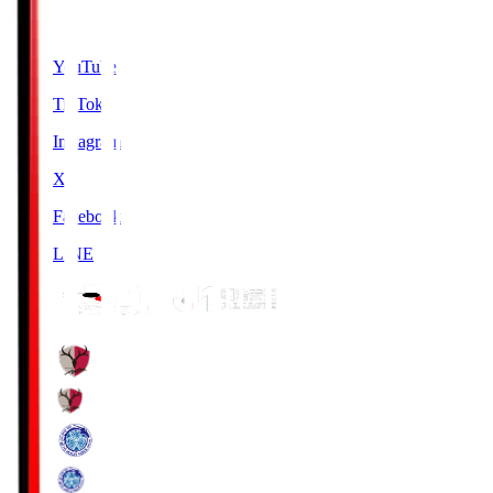
SNS
YouTube
TikTok
Instagram
X
Facebook
LINE