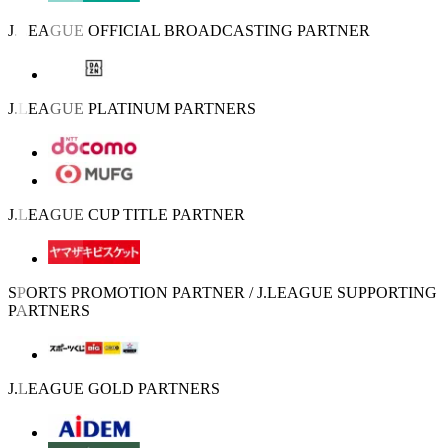
J.LEAGUE OFFICIAL BROADCASTING PARTNER
J.LEAGUE PLATINUM PARTNERS
J.LEAGUE CUP TITLE PARTNER
SPORTS PROMOTION PARTNER / J.LEAGUE SUPPORTING
PARTNERS
J.LEAGUE GOLD PARTNERS