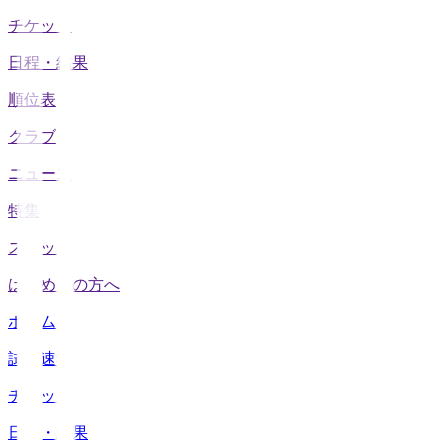
チケット
日程・結果
順位表
クラブ
ニュース
特集
スタッツ
はじめての方へ
ホーム
試合速報
チケット
日程・結果