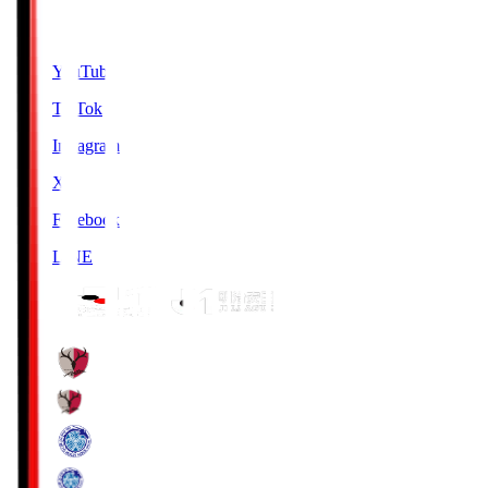
SNS
YouTube
TikTok
Instagram
X
Facebook
LINE