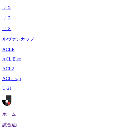
Ｊ１
Ｊ２
Ｊ３
ルヴァンカップ
ACLE
ACL Elite
ACL2
ACL Two
U-21
ホーム
試合速報