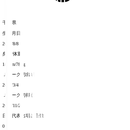
千葉県
生年月日
2000/8/8
身長/体重
184cm/78kg
Ｊリーグ初出場
2023/3/4
Ｊリーグ初得点
2025/11/29
日本代表出場試合数
0