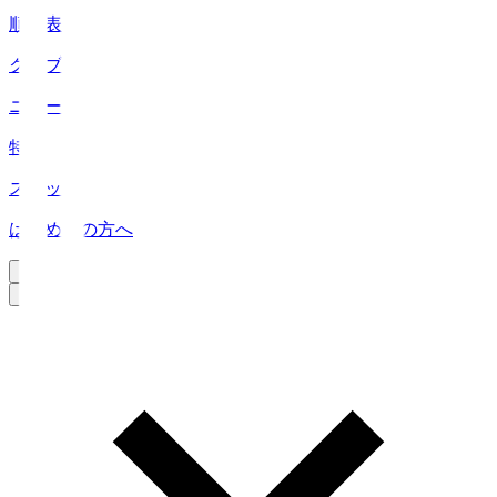
順位表
クラブ
ニュース
特集
スタッツ
はじめての方へ