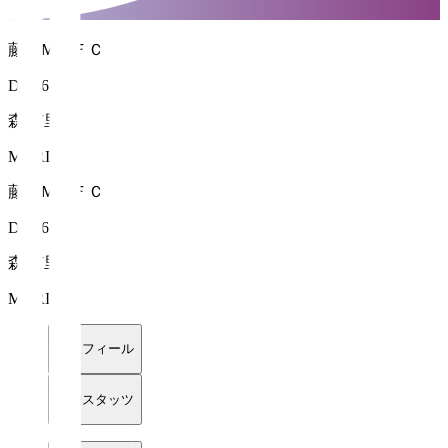
藤枝ＭＹＦＣ
DF 16
森 侑里
MORI Yuri
藤枝ＭＹＦＣ
DF 16
森 侑里
MORI Yuri
プロフィール
詳細スタッツ