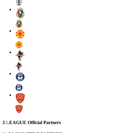
J.LEAGUE Official Partners