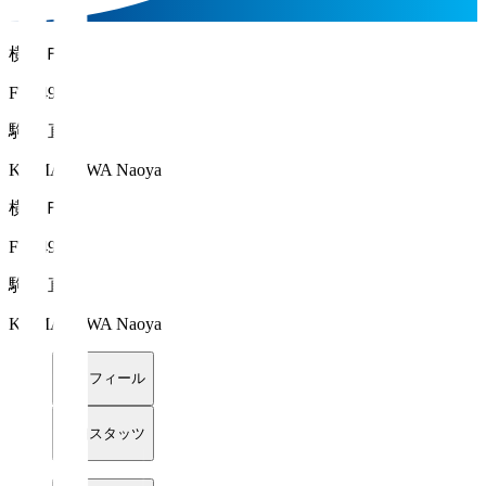
横浜ＦＣ
FW 49
駒沢 直哉
KOMAZAWA Naoya
横浜ＦＣ
FW 49
駒沢 直哉
KOMAZAWA Naoya
プロフィール
詳細スタッツ