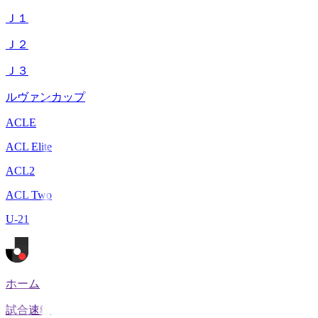
Ｊ１
Ｊ２
Ｊ３
ルヴァンカップ
ACLE
ACL Elite
ACL2
ACL Two
U-21
ホーム
試合速報