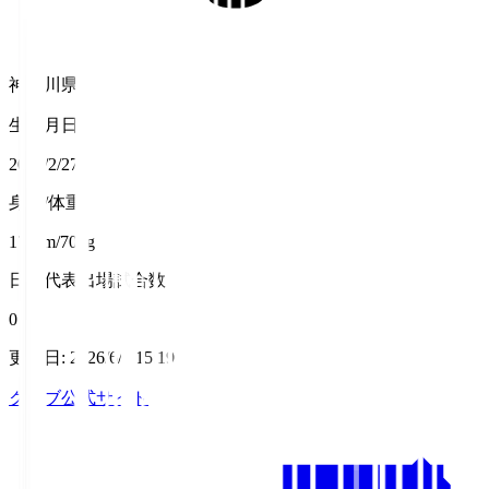
神奈川県
生年月日
2004/2/27
身長/体重
176cm/70kg
日本代表出場試合数
0
更新日
:
2026/6/5 15:19
クラブ公式サイト