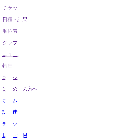
チケット
日程・結果
順位表
クラブ
ニュース
特集
スタッツ
はじめての方へ
ホーム
試合速報
チケット
日程・結果