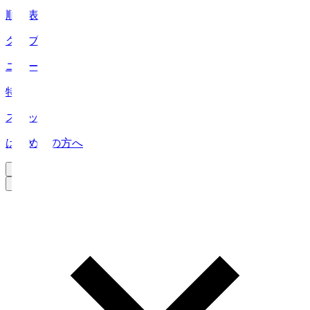
順位表
クラブ
ニュース
特集
スタッツ
はじめての方へ