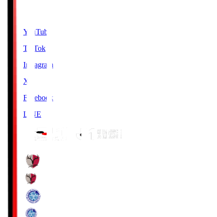
SNS
YouTube
TikTok
Instagram
X
Facebook
LINE