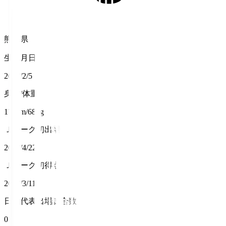
熊本県
生年月日
2000/2/5
身長/体重
177cm/68kg
Ｊリーグ初出場
2022/4/22
Ｊリーグ初得点
2023/3/11
日本代表出場試合数
0