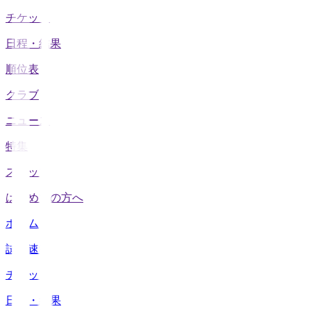
チケット
日程・結果
順位表
クラブ
ニュース
特集
スタッツ
はじめての方へ
ホーム
試合速報
チケット
日程・結果