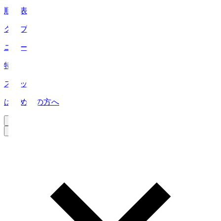
順位表
クラブ
ニュース
特集
スタッツ
はじめての方へ