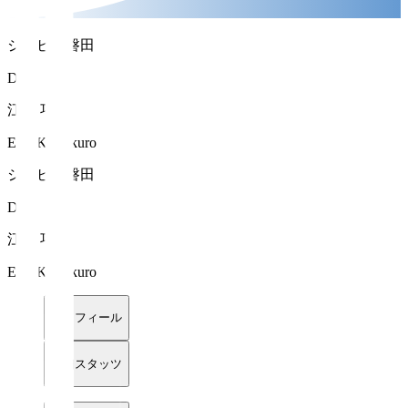
ジュビロ磐田
DF 5
江﨑 巧朗
EZAKI Takuro
ジュビロ磐田
DF 5
江﨑 巧朗
EZAKI Takuro
プロフィール
詳細スタッツ