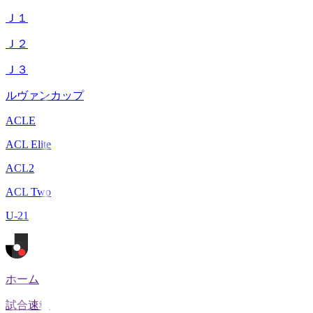
Ｊ１
Ｊ２
Ｊ３
ルヴァンカップ
ACLE
ACL Elite
ACL2
ACL Two
U-21
ホーム
試合速報