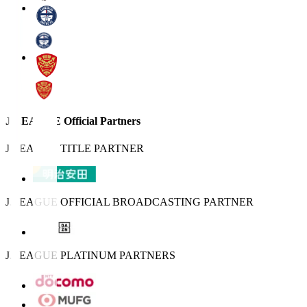
J.LEAGUE Official Partners
J.LEAGUE TITLE PARTNER
J.LEAGUE OFFICIAL BROADCASTING PARTNER
J.LEAGUE PLATINUM PARTNERS