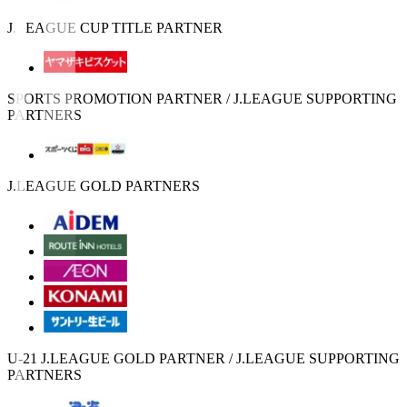
J.LEAGUE CUP TITLE PARTNER
SPORTS PROMOTION PARTNER / J.LEAGUE SUPPORTING
PARTNERS
J.LEAGUE GOLD PARTNERS
U-21 J.LEAGUE GOLD PARTNER / J.LEAGUE SUPPORTING
PARTNERS