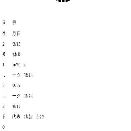
岡山県
生年月日
2002/3/15
身長/体重
175cm/70kg
Ｊリーグ初出場
2024/2/24
Ｊリーグ初得点
2024/8/10
日本代表出場試合数
0