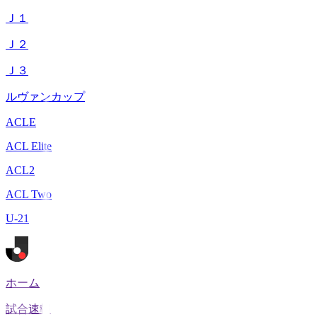
Ｊ１
Ｊ２
Ｊ３
ルヴァンカップ
ACLE
ACL Elite
ACL2
ACL Two
U-21
ホーム
試合速報