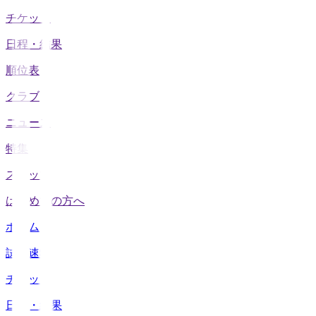
チケット
日程・結果
順位表
クラブ
ニュース
特集
スタッツ
はじめての方へ
ホーム
試合速報
チケット
日程・結果