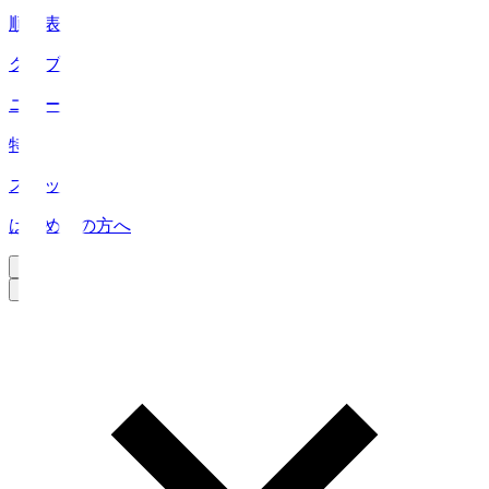
順位表
クラブ
ニュース
特集
スタッツ
はじめての方へ