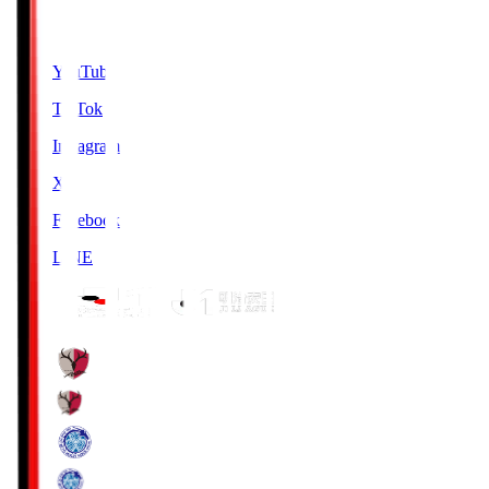
SNS
YouTube
TikTok
Instagram
X
Facebook
LINE