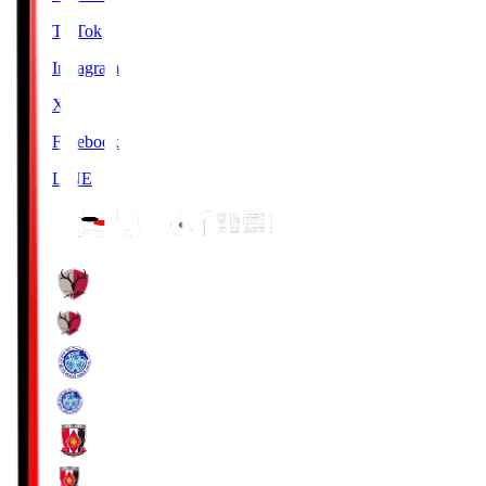
TikTok
Instagram
X
Facebook
LINE