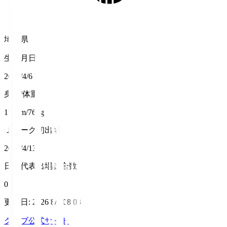
埼玉県
生年月日
2002/4/6
身長/体重
177cm/76kg
Ｊリーグ初出場
2025/4/13
日本代表出場試合数
0
更新日
:
2026/8/6 08:03
クラブ公式サイト