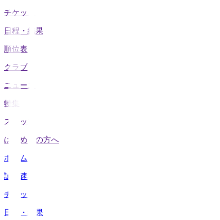
チケット
日程・結果
順位表
クラブ
ニュース
特集
スタッツ
はじめての方へ
ホーム
試合速報
チケット
日程・結果