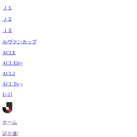
Ｊ１
Ｊ２
Ｊ３
ルヴァンカップ
ACLE
ACL Elite
ACL2
ACL Two
U-21
ホーム
試合速報