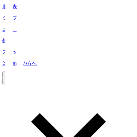
順位表
クラブ
ニュース
特集
スタッツ
はじめての方へ