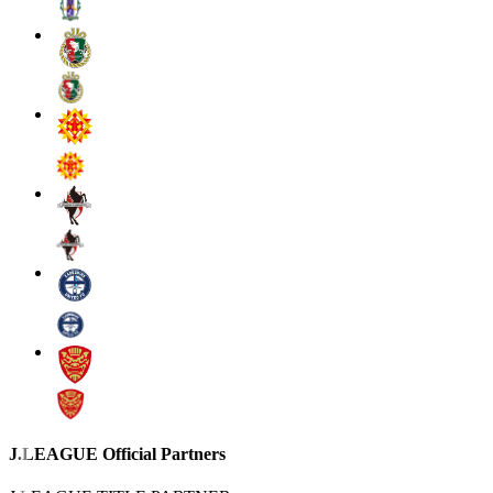
J.LEAGUE Official Partners