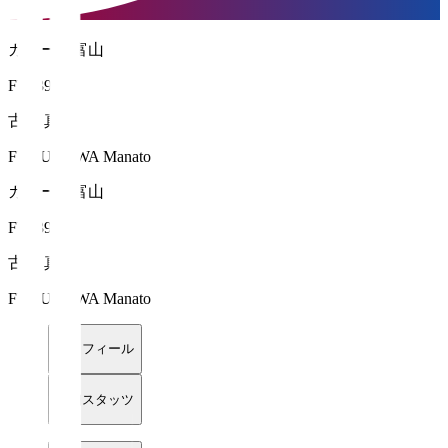
カターレ富山
FW 39
古川 真人
FURUKAWA Manato
カターレ富山
FW 39
古川 真人
FURUKAWA Manato
プロフィール
詳細スタッツ