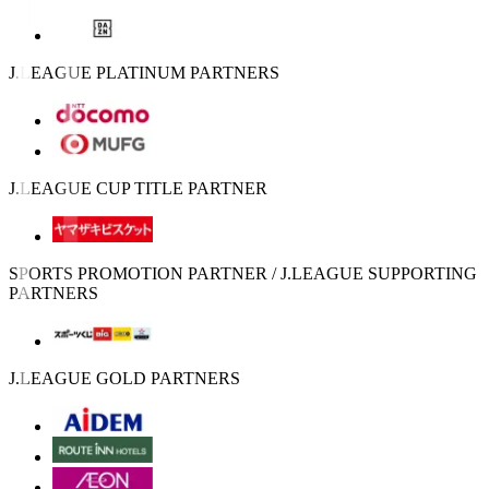
J.LEAGUE PLATINUM PARTNERS
J.LEAGUE CUP TITLE PARTNER
SPORTS PROMOTION PARTNER / J.LEAGUE SUPPORTING
PARTNERS
J.LEAGUE GOLD PARTNERS