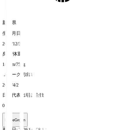
新潟県
生年月日
2003/12/3
身長/体重
184cm/75kg
Ｊリーグ初出場
2022/4/2
日本代表出場試合数
0
HomeGrown
更新日
:
2026/8/7 08:12