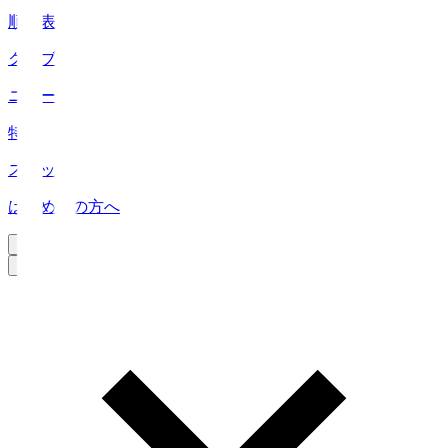
順位表
クラブ
ニュース
特集
スタッツ
はじめての方へ