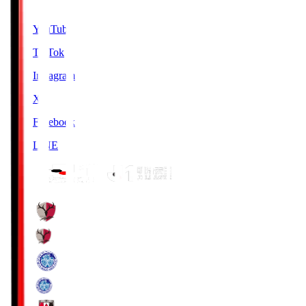
SNS
YouTube
TikTok
Instagram
X
Facebook
LINE