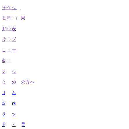
チケット
日程・結果
順位表
クラブ
ニュース
特集
スタッツ
はじめての方へ
ホーム
試合速報
チケット
日程・結果