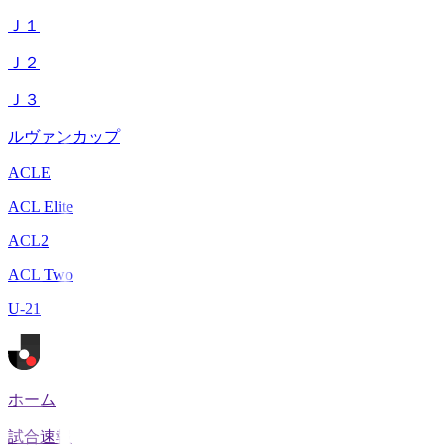
Ｊ１
Ｊ２
Ｊ３
ルヴァンカップ
ACLE
ACL Elite
ACL2
ACL Two
U-21
ホーム
試合速報