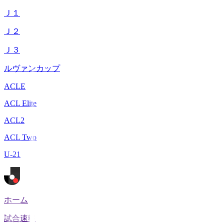
Ｊ１
Ｊ２
Ｊ３
ルヴァンカップ
ACLE
ACL Elite
ACL2
ACL Two
U-21
ホーム
試合速報