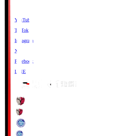
SNS
YouTube
TikTok
Instagram
X
Facebook
LINE