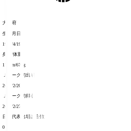
大阪府
生年月日
1999/4/19
身長/体重
173cm/67kg
Ｊリーグ初出場
2022/2/20
Ｊリーグ初得点
2022/2/27
日本代表出場試合数
0