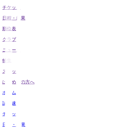
チケット
日程・結果
順位表
クラブ
ニュース
特集
スタッツ
はじめての方へ
ホーム
試合速報
チケット
日程・結果