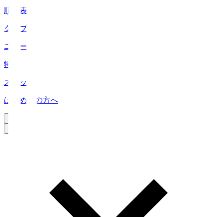
順位表
クラブ
ニュース
特集
スタッツ
はじめての方へ