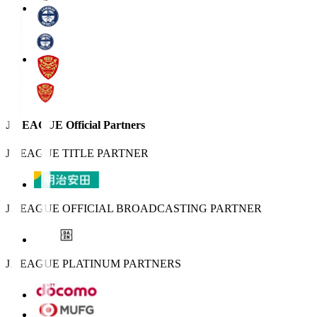
J.LEAGUE Official Partners
J.LEAGUE TITLE PARTNER
J.LEAGUE OFFICIAL BROADCASTING PARTNER
J.LEAGUE PLATINUM PARTNERS