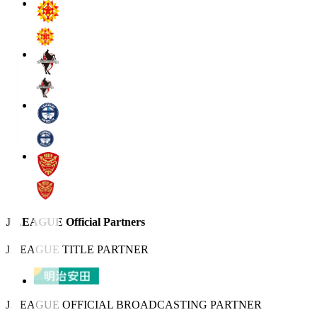
J.LEAGUE Official Partners
J.LEAGUE TITLE PARTNER
J.LEAGUE OFFICIAL BROADCASTING PARTNER