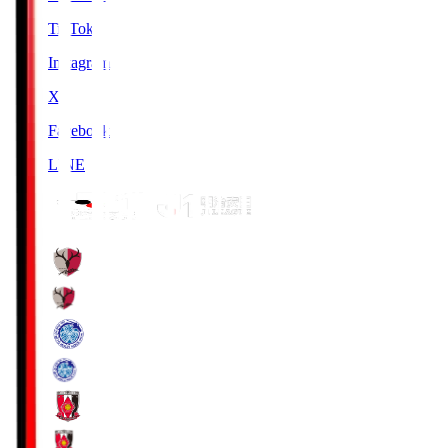
TikTok
Instagram
X
Facebook
LINE