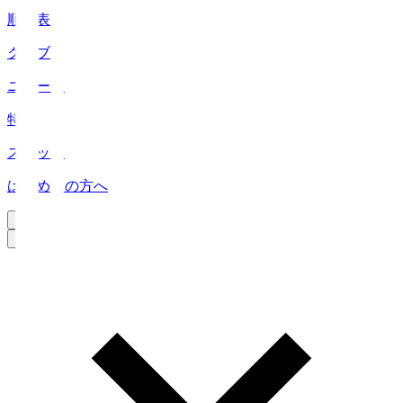
順位表
クラブ
ニュース
特集
スタッツ
はじめての方へ