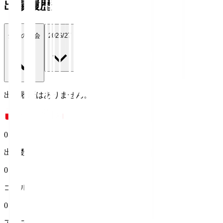
出場履歴
全ての大会
2026/27
出場履歴はありません。
0
出場数
0
ゴール
0
アシスト