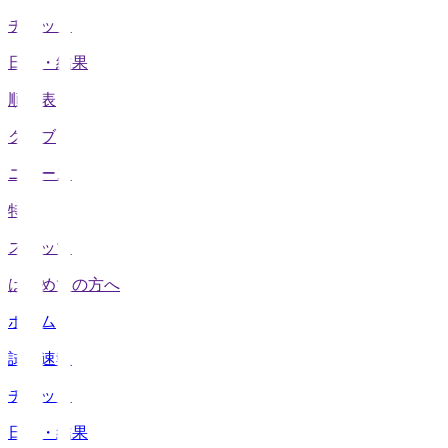
チケット
日程・結果
順位表
クラブ
ニュース
特集
スタッツ
はじめての方へ
ホーム
試合速報
チケット
日程・結果