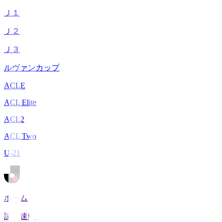
Ｊ１
Ｊ２
Ｊ３
ルヴァンカップ
ACLE
ACL Elite
ACL2
ACL Two
U-21
ホーム
試合速報