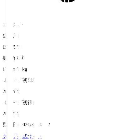
ブラジル
生年月日
1997/5/14
身長/体重
175cm/70kg
Ｊリーグ初出場
2022/4/2
Ｊリーグ初得点
2022/7/2
更新日
:
2026/8/7 08:12
クラブ公式サイト