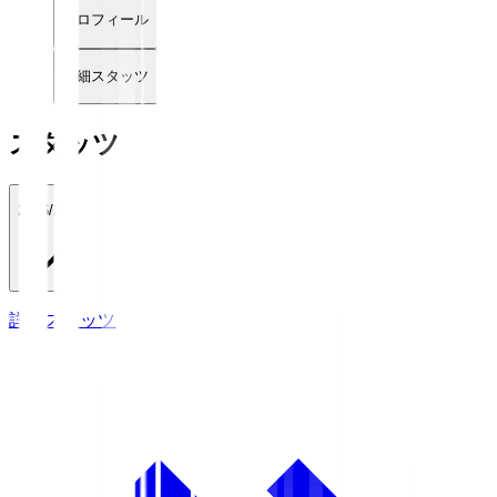
プロフィール
詳細スタッツ
スタッツ
2026/27
詳細スタッツ