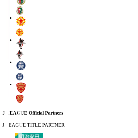
J.LEAGUE Official Partners
J.LEAGUE TITLE PARTNER